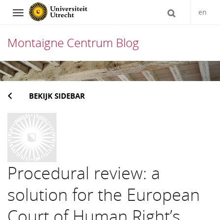
en
Navigation
Montaigne Centrum Blog
Direct
naar
BEKIJK SIDEBAR
het
inhoud
Procedural review: a
solution for the European
Court of Human Right’s