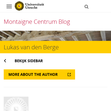
Navigation
Montaigne Centrum Blog
Direct
naar
Lukas van den Berge
het
inhoud
BEKIJK SIDEBAR
MORE ABOUT THE AUTHOR