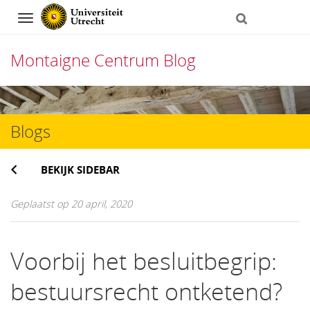
Navigation
Montaigne Centrum Blog
Direct
naar
Blogs
het
inhoud
BEKIJK SIDEBAR
Geplaatst op 20 april, 2020
Voorbij het besluitbegrip:
bestuursrecht ontketend?