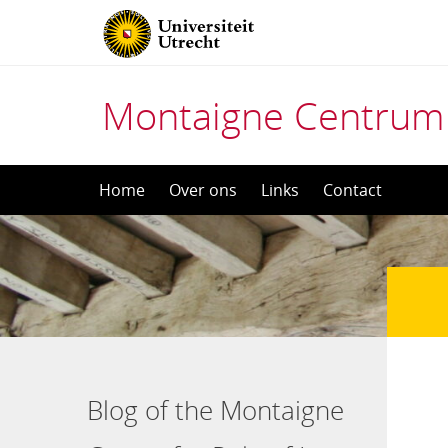
Montaigne Centrum
Direct
Home
Over ons
Links
Contact
naar
het
inhoud
Blog of the Montaigne