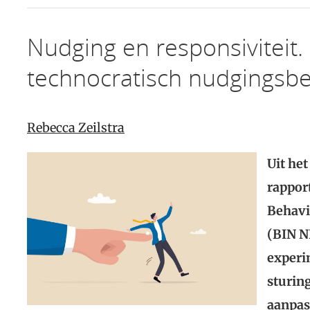
Nudging en responsiviteit.
technocratisch nudgingsbe
Rebecca Zeilstra
Uit he
rappor
Behavi
(BIN N
experi
sturin
aanpas