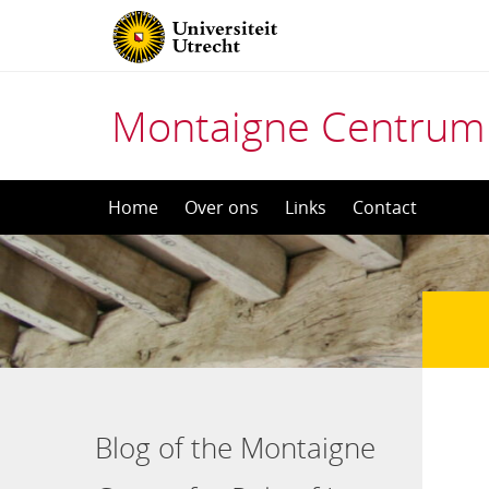
Montaigne Centrum
Direct
Home
Over ons
Links
Contact
naar
het
inhoud
Blog of the Montaigne