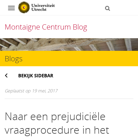
Navigation
Montaigne Centrum Blog
Direct
naar
Blogs
het
inhoud
BEKIJK SIDEBAR
Geplaatst op 19 mei, 2017
Naar een prejudiciële
vraagprocedure in het