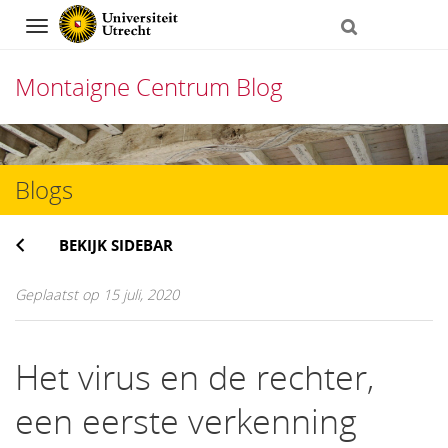
Navigation
Montaigne Centrum Blog
Direct
naar
Blogs
het
inhoud
BEKIJK SIDEBAR
Geplaatst op 15 juli, 2020
Het virus en de rechter,
een eerste verkenning