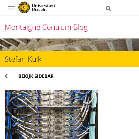
Navigation
Montaigne Centrum Blog
Direct
naar
Stefan Kulk
het
inhoud
BEKIJK SIDEBAR