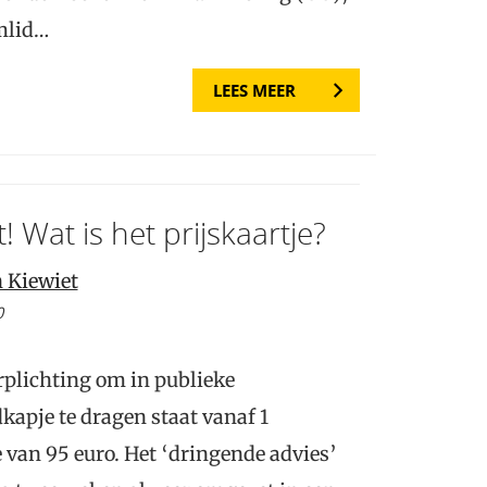
mlid…
LEES MEER
 Wat is het prijskaartje?
n Kiewiet
0
rplichting om in publieke
apje te dragen staat vanaf 1
van 95 euro. Het ‘dringende advies’