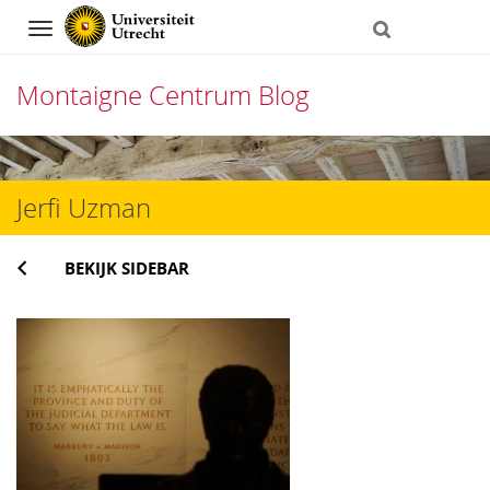
Navigation
Montaigne Centrum Blog
Direct
naar
Jerfi Uzman
het
inhoud
BEKIJK SIDEBAR