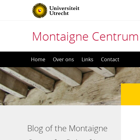
Montaigne Centrum
Direct
Home
Over ons
Links
Contact
naar
het
inhoud
Blog of the Montaigne