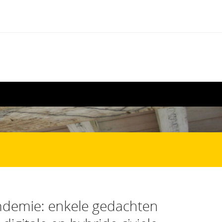
ndemie: enkele gedachten